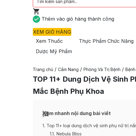
Thêm vào giỏ hàng thành công
XEM GIỎ HÀNG
Xem Thuốc
Thực Phẩm Chức Năng
Dược Mỹ Phẩm
/
/
/
Trang chủ
Cẩm Nang
Phòng Và Trị Bệnh
Bệnh
TOP 11+ Dung Dịch Vệ Sinh 
Mắc Bệnh Phụ Khoa
Xem nhanh nội dung bài viết
1
Top 11+ loại dung dịch vệ sinh phụ nữ trị nấ
1.1
Nebula Bliss