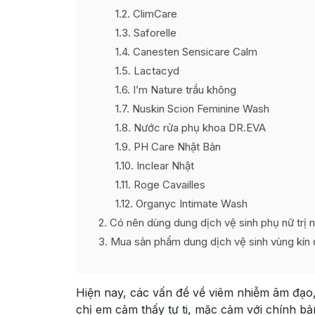
1.2
ClimCare
1.3
Saforelle
1.4
Canesten Sensicare Calm
1.5
Lactacyd
1.6
I’m Nature trầu không
1.7
Nuskin Scion Feminine Wash
1.8
Nước rửa phụ khoa DR.EVA
1.9
PH Care Nhật Bản
1.10
Inclear Nhật
1.11
Roge Cavailles
1.12
Organyc Intimate Wash
2
Có nên dùng dung dịch vệ sinh phụ nữ trị
3
Mua sản phẩm dung dịch vệ sinh vùng kín 
Hiện nay, các vấn đề về viêm nhiễm âm đạo,
chị em cảm thấy tự ti, mặc cảm với chính bả