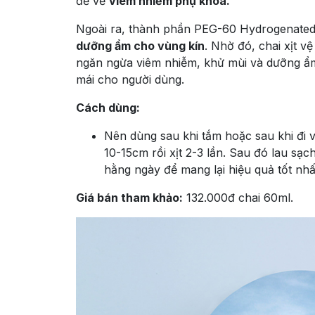
đề về
viêm nhiễm phụ khoa.
Ngoài ra, thành phần PEG-60 Hydrogenated 
dưỡng ẩm cho vùng kín
. Nhờ đó, chai xịt v
ngăn ngừa viêm nhiễm, khử mùi và dưỡng ẩm
mái cho người dùng.
Cách dùng:
Nên dùng sau khi tắm hoặc sau khi đi v
10-15cm rồi xịt 2-3 lần. Sau đó lau sạc
hằng ngày để mang lại hiệu quả tốt nhấ
Giá bán tham khảo:
132.000đ chai 60ml.