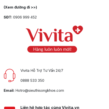
(Xem đường đi >>)
SĐT:
0906 999 452
Vivita Hỗ Trợ Tư Vấn 24/7
0888 533 350
Email:
Hotro@sieuthisongkhoe.com
Liên hệ hợp tác cùng Vivita.vn