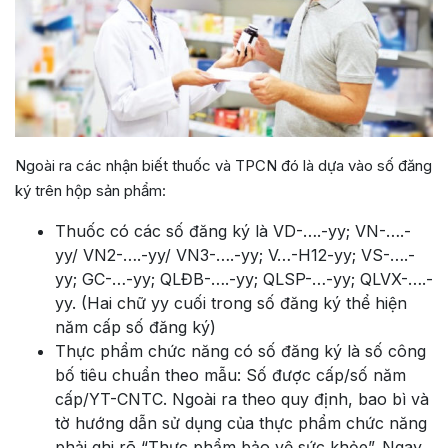
Ngoài ra các nhận biết thuốc và TPCN đó là dựa vào số đăng
ký trên hộp sản phẩm:
Thuốc có các số đăng ký là VD-….-yy; VN-….-
yy/ VN2-….-yy/ VN3-….-yy; V…-H12-yy; VS-….-
yy; GC-…-yy; QLĐB-….-yy; QLSP-…-yy; QLVX-….-
yy. (Hai chữ yy cuối trong số đăng ký thể hiện
năm cấp số đăng ký)
Thực phẩm chức năng có số đăng ký là số công
bố tiêu chuẩn theo mẫu: Số được cấp/số năm
cấp/YT-CNTC. Ngoài ra theo quy định, bao bì và
tờ hướng dẫn sử dụng của thực phẩm chức năng
phải ghi rõ “Thực phẩm bảo vệ sức khỏe”. Ngay