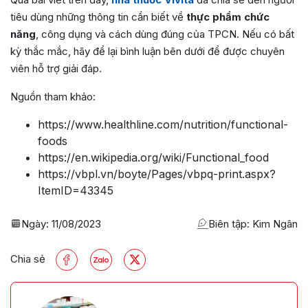
tiêu dùng những thông tin cần biết về
thực phẩm chức
năng
, công dụng và cách dùng đúng của TPCN. Nếu có bất
kỳ thắc mắc, hãy để lại bình luận bên dưới để được chuyên
viên hỗ trợ giải đáp.
Nguồn tham khảo:
https://www.healthline.com/nutrition/functional-
foods
https://en.wikipedia.org/wiki/Functional_food
https://vbpl.vn/boyte/Pages/vbpq-print.aspx?
ItemID=43345
Ngày:
11/08/2023
Biên tập: Kim Ngân
Chia sẻ