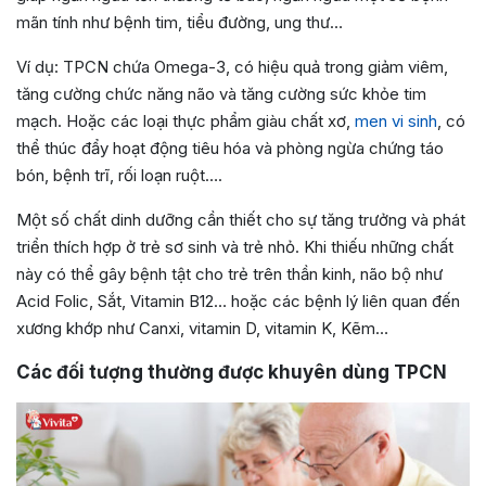
mãn tính như bệnh tim, tiểu đường, ung thư…
Ví dụ: TPCN chứa Omega-3, có hiệu quả trong giảm viêm,
tăng cường chức năng não và tăng cường sức khỏe tim
mạch. Hoặc các loại thực phẩm giàu chất xơ,
men vi sinh
, có
thể thúc đẩy hoạt động tiêu hóa và phòng ngừa chứng táo
bón, bệnh trĩ, rối loạn ruột….
Một số chất dinh dưỡng cần thiết cho sự tăng trưởng và phát
triển thích hợp ở trẻ sơ sinh và trẻ nhỏ. Khi thiếu những chất
này có thể gây bệnh tật cho trẻ trên thần kinh, não bộ như
Acid Folic, Sắt, Vitamin B12… hoặc các bệnh lý liên quan đến
xương khớp như Canxi, vitamin D, vitamin K, Kẽm…
Các đối tượng thường được khuyên dùng TPCN