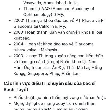
Vasavada, Ahmedabad- India.
Tham dự AAO (American Academy of
Ophthamology) ở Mỹ.
2000: Tham gia khóa đào tạo về PT Phaco và PT
Glaucoma tại California, Mỹ.
2003: Hoàn thành luận văn chuyên khoa II loại
xuất sắc.
2004: Hoàn tất khóa đào tạo về Glaucoma:
tubes/ valve – Malaysia.
2000 -> nay: Thường xuyên nâng cao kiến thức
và tham gia các hội nghị Nhãn khoa tại: Nam
Hàn, Úc, Indonesia, Ấn Độ, Thái, Mã Lai, Hồng
Kongg, Singapore, Pháp, Phần Lan.
Các lĩnh vực điều trị chuyên sâu của bác sĩ
Bạch Tuyết
Phấu thuật tạo hình thẩm mỹ vùng mắt/hàm/mặt.
Mộng thịt: ghép mộng xoay trên chính thân
mộng, mộng áp MMC, mộng áp Ologen.