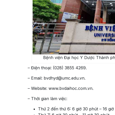
Bệnh viện Đại học Y Dược Thành phố
– Điện thoại: (028) 3855 4269.
– Email: bvdhyd@umc.edu.vn.
– Website: www.bvdaihoc.com.vn.
– Thời gian làm việc:
Thứ 2 đến thứ 6: 6 giờ 30 phút – 16 giờ
Thứ 7: 6 giờ 30 phút – 11 giờ 30 phút.