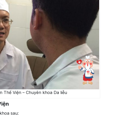
n Thế Viện – Chuyên khoa Da liễu
Viện
khoa sau: