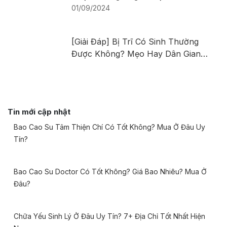
Làm Gì Khi Bị Trĩ?
01/09/2024
[Giải Đáp] Bị Trĩ Có Sinh Thường
Được Không? Mẹo Hay Dân Gian
Cho Mẹ Bầu
Tin mới cập nhật
Bao Cao Su Tâm Thiện Chí Có Tốt Không? Mua Ở Đâu Uy
Tín?
Bao Cao Su Doctor Có Tốt Không? Giá Bao Nhiêu? Mua Ở
Đâu?
Chữa Yếu Sinh Lý Ở Đâu Uy Tín? 7+ Địa Chỉ Tốt Nhất Hiện