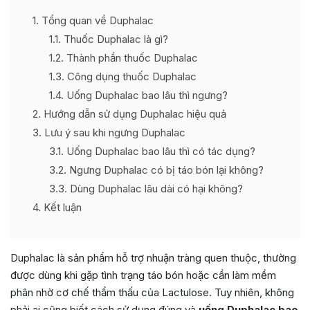
1
Tổng quan về Duphalac
1.1
Thuốc Duphalac là gì?
1.2
Thành phần thuốc Duphalac
1.3
Công dụng thuốc Duphalac
1.4
Uống Duphalac bao lâu thì ngưng?
2
Hướng dẫn sử dụng Duphalac hiệu quả
3
Lưu ý sau khi ngưng Duphalac
3.1
Uống Duphalac bao lâu thì có tác dụng?
3.2
Ngưng Duphalac có bị táo bón lại không?
3.3
Dùng Duphalac lâu dài có hại không?
4
Kết luận
Duphalac là sản phẩm hỗ trợ nhuận tràng quen thuộc, thường
được dùng khi gặp tình trạng táo bón hoặc cần làm mềm
phân nhờ cơ chế thẩm thấu của Lactulose. Tuy nhiên, không
phải ai cũng biết cách sử dụng đúng và
uống Duphalac bao