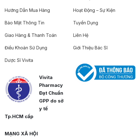
Hướng Dẫn Mua Hàng
Hoạt Động – Sự Kiện
Bảo Mật Thông Tin
Tuyển Dụng
Giao Hàng & Thanh Toán
Liên Hệ
Điều Khoản Sử Dụng
Giới Thiệu Bác Sĩ
Dược Sĩ Vivita
Vivita
Pharmacy
Đạt Chuẩn
GPP do sở
y tế
Tp.HCM cấp
MẠNG XÃ HỘI