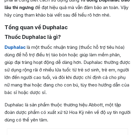
lâu thì ngưng
để đạt hiệu quả mà vẫn đảm bảo an toàn. Vậy
hãy cùng tham khảo bài viết sau để hiểu rõ hơn nhé.
Tổng quan về Duphalac
Thuốc Duphalac là gì?
Duphalac
là một thuốc nhuận tràng (thuốc hỗ trợ tiêu hóa)
dùng để hỗ trợ điều trị táo bón hoặc giúp làm mềm phân,
giúp đại tràng hoạt động dễ dàng hơn. Duphalac thường được
sử dụng rộng rãi ở nhiều lứa tuổi: từ trẻ sơ sinh, trẻ em, người
lớn đến người cao tuổi, và đôi khi được chỉ định cả cho phụ
nữ mang thai hoặc đang cho con bú, tùy theo hướng dẫn của
bác sĩ hoặc dược sĩ.
Duphalac là sản phẩm thuộc thương hiệu Abbott, một tập
đoàn dược phẩm có xuất xứ từ Hoa Kỳ nên về độ uy tín người
dùng có thể yên tâm.