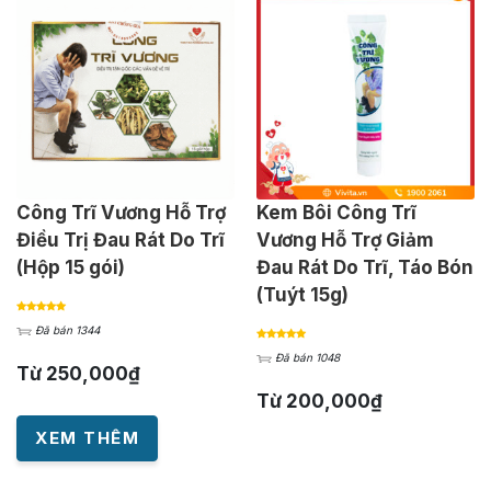
Công Trĩ Vương Hỗ Trợ
Kem Bôi Công Trĩ
Điều Trị Đau Rát Do Trĩ
Vương Hỗ Trợ Giảm
(Hộp 15 gói)
Đau Rát Do Trĩ, Táo Bón
(Tuýt 15g)
Đã bán 1344
Đã bán 1048
Từ
250,000
₫
Từ
200,000
₫
XEM THÊM