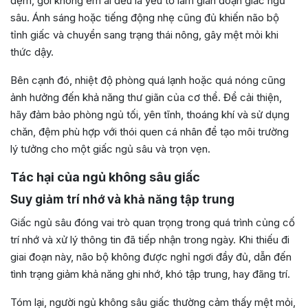
đệm, gối không êm ái đều là yếu tố làm gián đoạn giấc ngủ
sâu. Ánh sáng hoặc tiếng động nhẹ cũng đủ khiến não bộ
tỉnh giấc và chuyển sang trạng thái nông, gây mệt mỏi khi
thức dậy.
Bên cạnh đó, nhiệt độ phòng quá lạnh hoặc quá nóng cũng
ảnh hưởng đến khả năng thư giãn của cơ thể. Để cải thiện,
hãy đảm bảo phòng ngủ tối, yên tĩnh, thoáng khí và sử dụng
chăn, đệm phù hợp với thói quen cá nhân để tạo môi trường
lý tưởng cho một giấc ngủ sâu và trọn vẹn.
Tác hại của ngủ không sâu giấc
Suy giảm trí nhớ và khả năng tập trung
Giấc ngủ sâu đóng vai trò quan trọng trong quá trình củng cố
trí nhớ và xử lý thông tin đã tiếp nhận trong ngày. Khi thiếu đi
giai đoạn này, não bộ không được nghỉ ngơi đầy đủ, dẫn đến
tình trạng giảm khả năng ghi nhớ, khó tập trung, hay đãng trí.
Tóm lại, người ngủ không sâu giấc thường cảm thấy mệt mỏi,