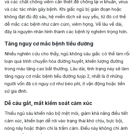
và các chất chống viêm cần thiết để chống lại vi khuẩn, virus
và các tác nhân gây bệnh. Khi giấc ngủ bị gián đoạn hoặc
không đạt đủ độ sâu, hệ miễn dịch sẽ suy yếu, từ đó cơ thể
dễ mắc các bệnh như cảm cúm, viêm họng. Về lâu về dài,
đây là nguyên nhân hình thành các bệnh lý nghiêm trọng hơn.
Tăng nguy cơ mắc bệnh tiểu đường
Nhiều nghiên cứu cho thấy, ngủ không sâu giấc có thể làm rối
loạn quá trình chuyển hóa đường huyết, khiến lượng đường
trong máu tăng cao bất thường. Lâu dài, tình trạng này sẽ làm
tăng nguy cơ mắc bệnh tiểu đường tuýp 2, nhất là ở những
người vốn đã có nguy cơ như béo phì, ít vận động hoặc tiền
sử gia đình.
Dễ cáu gắt, mất kiểm soát cảm xúc
Thiếu ngủ sâu khiến não bộ mệt mỏi, giảm khả năng điều tiết
cảm xúc, khiến bạn dễ rơi vào trạng thái khó chịu, bực bội,
nóng nảy hoặc thậm chí là trầm cảm. Điều này không chỉ ảnh