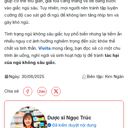
giúp cơ thể thư giãn, giải tỏa căng thẳng và dễ dàng bước
vào giấc ngủ sâu. Tuy nhiên, mọi người nên tránh tập luyện
cường độ cao sát giờ đi ngủ để không làm tăng nhịp tim và
gây khó ngủ.
Tình trạng ngủ không sâu giấc tuy phổ biến nhưng lại tiềm ẩn
nhiều nguy cơ ảnh hưởng nghiêm trọng đến sức khỏe thể
chất và tinh thần.
Vivita
mong rằng, bạn đọc sẽ có một chu
trình ăn uống, nghỉ ngơi và sinh hoạt hợp lý để tránh
tác hại
của ngủ không sâu giấc.
Ngày:
30/06/2025
Biên tập: Kim Ngân
Chia sẻ
Dược sĩ Ngọc Trúc
Đã kiểm duyệt nội dung