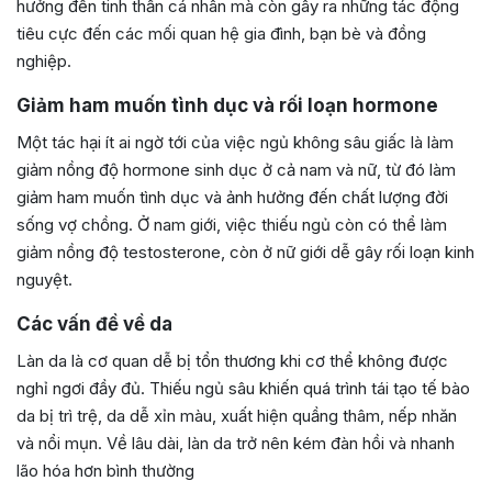
hưởng đến tinh thần cá nhân mà còn gây ra những tác động
tiêu cực đến các mối quan hệ gia đình, bạn bè và đồng
nghiệp.
Giảm ham muốn tình dục và rối loạn hormone
Một tác hại ít ai ngờ tới của việc ngủ không sâu giấc là làm
giảm nồng độ hormone sinh dục ở cả nam và nữ, từ đó làm
giảm ham muốn tình dục và ảnh hưởng đến chất lượng đời
sống vợ chồng. Ở nam giới, việc thiếu ngủ còn có thể làm
giảm nồng độ testosterone, còn ở nữ giới dễ gây rối loạn kinh
nguyệt.
Các vấn đề về da
Làn da là cơ quan dễ bị tổn thương khi cơ thể không được
nghỉ ngơi đầy đủ. Thiếu ngủ sâu khiến quá trình tái tạo tế bào
da bị trì trệ, da dễ xỉn màu, xuất hiện quầng thâm, nếp nhăn
và nổi mụn. Về lâu dài, làn da trở nên kém đàn hồi và nhanh
lão hóa hơn bình thường