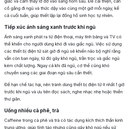
giấc và cảm thấy lờ đờ vào sáng hôm sau. Để cải thiện, cần
cố gắng đi ngủ và thức dậy vào cùng một giờ mỗi ngày, kể
cả cuối tuần, giúp thiết lập lại đồng hồ sinh học tự nhiên.
Tiếp xúc ánh sáng xanh trước khi ngủ
Ánh sáng xanh phát ra từ điện thoại, máy tính bảng và TV có
thể khiến cho người dùng khó đi vào giấc ngủ. Việc sử dụng
các thiết bị điện tử sát giờ đi ngủ sẽ khiến não bộ nghĩ rằng
vẫn còn ban ngày, từ đó gây khó ngủ, trằn trọc và giấc ngủ
kém chất lượng. Ngay cả khi đã ngủ, cơ thể cũng khó
chuyển sang các giai đoạn ngủ sâu cần thiết.
Để hạn chế tác hại, nên tránh dùng thiết bị điện tử ít nhất 1 giờ
trước khi ngủ và ưu tiên đọc sách, nghe nhạc nhẹ hoặc thiền
thư giãn.
Uống nhiều cà phê, trà
Caffeine trong cà phê và trà có tác dụng kích thích thần kinh
trung ương, giúp tỉnh táo nhưng cũng gây khó ngủ nếu sử