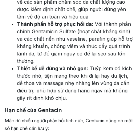
về các sản phẩm chăm sóc da chất lượng cao
được kiểm định chặt chẽ, giúp người dùng yên
tâm về độ an toàn và hiệu quả.
Thành phần hỗ trợ phục hồi da:
Với thành phần
chính Gentamicin Sulfate (hoạt chất kháng sinh)
và các chất nền như vaseline, parafin giúp hỗ trợ
kháng khuẩn, chống viêm và thúc đẩy quá trình
lành da, từ đó giảm nguy cơ để lại sẹo sau tổn
thương.
Thiết kế dễ dùng và nhỏ gọn:
Tuýp kem có kích
thước nhỏ, tiện mang theo khi đi lại hay du lịch,
dễ thoa và massage nhẹ nhàng lên vùng da cần
điều trị, phù hợp sử dụng hàng ngày mà không
gây rít dính khó chịu.
Hạn chế của Gentacin
Mặc dù nhiều người phản hồi tích cực, Gentacin cũng có một
số hạn chế cần lưu ý: