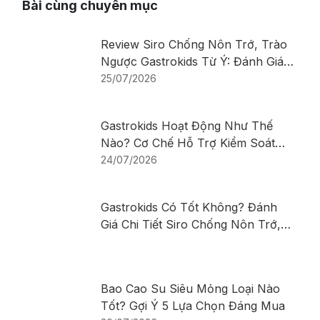
Bài cùng chuyên mục
Review Siro Chống Nôn Trớ, Trào
Ngược Gastrokids Từ Ý: Đánh Giá
Chi Tiết Sản Phẩm
25/07/2026
Gastrokids Hoạt Động Như Thế
Nào? Cơ Chế Hỗ Trợ Kiểm Soát
Nôn Trớ, Trào Ngược Ở Trẻ Sơ
24/07/2026
Sinh Và Trẻ Nhỏ
Gastrokids Có Tốt Không? Đánh
Giá Chi Tiết Siro Chống Nôn Trớ,
Trào Ngược Cho Trẻ
Bao Cao Su Siêu Mỏng Loại Nào
Tốt? Gợi Ý 5 Lựa Chọn Đáng Mua