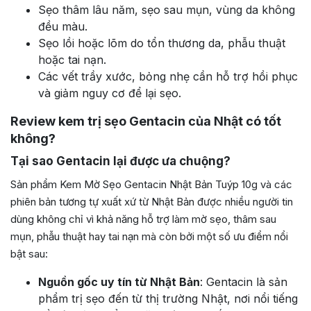
Sẹo thâm lâu năm, sẹo sau mụn, vùng da không
đều màu.
Sẹo lồi hoặc lõm do tổn thương da, phẫu thuật
hoặc tai nạn.
Các vết trầy xước, bỏng nhẹ cần hỗ trợ hồi phục
và giảm nguy cơ để lại sẹo.
Review kem trị sẹo Gentacin của Nhật có tốt
không?
Tại sao Gentacin lại được ưa chuộng?
Sản phẩm Kem Mờ Sẹo Gentacin Nhật Bản Tuýp 10g và các
phiên bản tương tự xuất xứ từ Nhật Bản được nhiều người tin
dùng không chỉ vì khả năng hỗ trợ làm mờ sẹo, thâm sau
mụn, phẫu thuật hay tai nạn mà còn bởi một số ưu điểm nổi
bật sau:
Nguồn gốc uy tín từ Nhật Bản
: Gentacin là sản
phẩm trị sẹo đến từ thị trường Nhật, nơi nổi tiếng