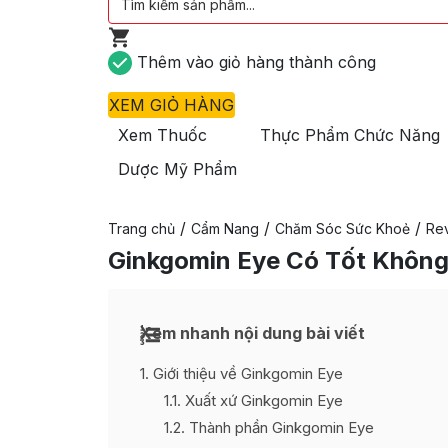
Thêm vào giỏ hàng thành công
XEM GIỎ HÀNG
Xem Thuốc
Thực Phẩm Chức Năng
Dược Mỹ Phẩm
/
/
/
Trang chủ
Cẩm Nang
Chăm Sóc Sức Khoẻ
Re
Ginkgomin Eye Có Tốt Không
Xem nhanh nội dung bài viết
1
Giới thiệu về Ginkgomin Eye
1.1
Xuất xứ Ginkgomin Eye
1.2
Thành phần Ginkgomin Eye