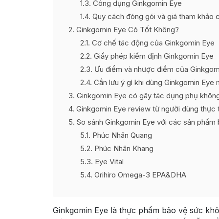
1.3
Công dụng Ginkgomin Eye
1.4
Quy cách đóng gói và giá tham khảo 
2
Ginkgomin Eye Có Tốt Không?
2.1
Cơ chế tác động của Ginkgomin Eye
2.2
Giấy phép kiểm định Ginkgomin Eye
2.3
Ưu điểm và nhược điểm của Ginkgom
2.4
Cần lưu ý gì khi dùng Ginkgomin Eye 
3
Ginkgomin Eye có gây tác dụng phụ khôn
4
Ginkgomin Eye review từ người dùng thực 
5
So sánh Ginkgomin Eye với các sản phẩm 
5.1
Phúc Nhãn Quang
5.2
Phúc Nhãn Khang
5.3
Eye Vital
5.4
Orihiro Omega-3 EPA&DHA
Ginkgomin Eye là thực phẩm bảo vệ sức khỏ