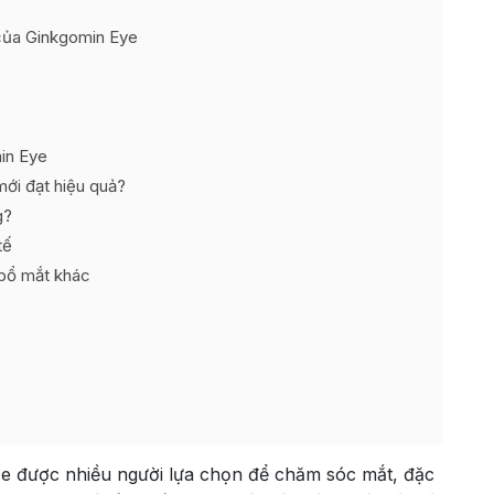
của Ginkgomin Eye
in Eye
mới đạt hiệu quả?
g?
tế
bổ mắt khác
e được nhiều người lựa chọn để chăm sóc mắt, đặc