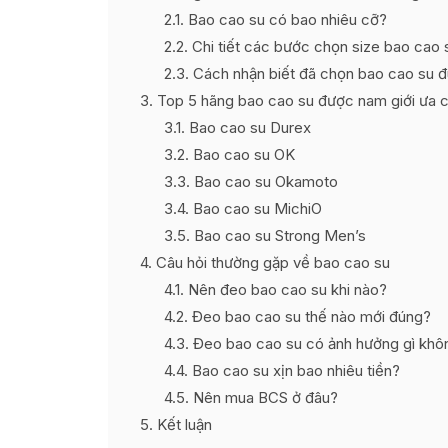
2.1
Bao cao su có bao nhiêu cỡ?
2.2
Chi tiết các bước chọn size bao cao 
2.3
Cách nhận biết đã chọn bao cao su đ
3
Top 5 hãng bao cao su được nam giới ưa 
3.1
Bao cao su Durex
3.2
Bao cao su OK
3.3
Bao cao su Okamoto
3.4
Bao cao su MichiO
3.5
Bao cao su Strong Men’s
4
Câu hỏi thường gặp về bao cao su
4.1
Nên đeo bao cao su khi nào?
4.2
Đeo bao cao su thế nào mới đúng?
4.3
Đeo bao cao su có ảnh hưởng gì khô
4.4
Bao cao su xịn bao nhiêu tiền?
4.5
Nên mua BCS ở đâu?
5
Kết luận