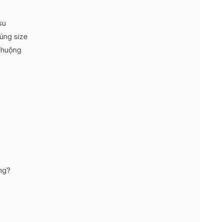
su
úng size
chuộng
ng?