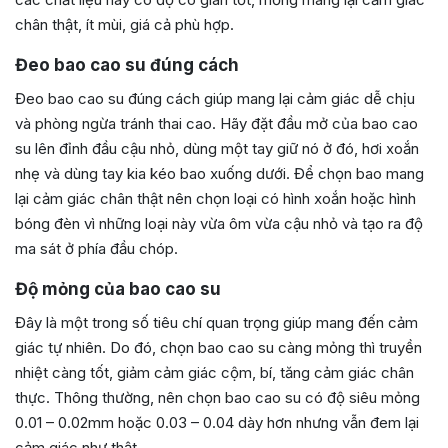
chân thật, ít mùi, giá cả phù hợp.
Đeo bao cao su đúng cách
Đeo bao cao su đúng cách giúp mang lại cảm giác dễ chịu
và phòng ngừa tránh thai cao. Hãy đặt đầu mở của bao cao
su lên đỉnh đầu cậu nhỏ,
dùng một tay giữ nó ở đó, hơi xoắn
nhẹ và dùng tay kia kéo bao xuống dưới. Để chọn bao mang
lại cảm giác chân thật nên chọn loại có hình xoắn hoặc hình
bóng đèn vì những loại này vừa ôm vừa cậu nhỏ và tạo ra độ
ma sát ở phía đầu chóp.
Độ mỏng của bao cao su
Đây là một trong số tiêu chí quan trọng giúp mang đến cảm
giác tự nhiên. Do đó, chọn bao cao su càng mỏng thì truyền
nhiệt càng tốt, giảm cảm giác cộm, bí, tăng cảm giác chân
thực. Thông thường, nên chọn bao cao su có độ siêu mỏng
0.01 – 0.02mm hoặc 0.03 – 0.04 dày hơn nhưng vẫn đem lại
cảm giác như thật.