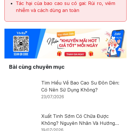
Tác hại của bao cao su có gai: Rủi ro, viêm
nhiễm và cách dùng an toàn
Bài cùng chuyên mục
Tìm Hiểu Về Bao Cao Su Đôn Dên:
Có Nên Sử Dụng Không?
23/07/2026
Xuất Tinh Sớm Có Chữa Được
Không? Nguyên Nhân Và Hướng
Điều Trị
19/07/2026