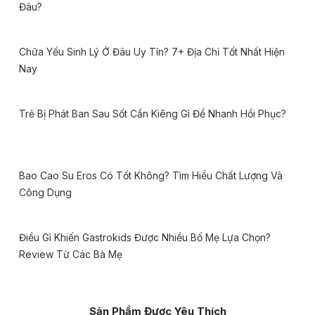
Đâu?
Chữa Yếu Sinh Lý Ở Đâu Uy Tín? 7+ Địa Chỉ Tốt Nhất Hiện
Nay
Trẻ Bị Phát Ban Sau Sốt Cần Kiêng Gì Để Nhanh Hồi Phục?
Bao Cao Su Eros Có Tốt Không? Tìm Hiểu Chất Lượng Và
Công Dụng
Điều Gì Khiến Gastrokids Được Nhiều Bố Mẹ Lựa Chọn?
Review Từ Các Bà Mẹ
Sản Phẩm Được Yêu Thích