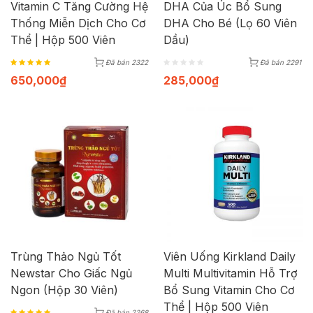
Vitamin C Tăng Cường Hệ
DHA Của Úc Bổ Sung
Thống Miễn Dịch Cho Cơ
DHA Cho Bé (Lọ 60 Viên
Thể | Hộp 500 Viên
Dầu)
Đã bán 2322
Đã bán 2291
650,000
₫
285,000
₫
Trùng Thảo Ngủ Tốt
Viên Uống Kirkland Daily
Newstar Cho Giấc Ngủ
Multi Multivitamin Hỗ Trợ
Ngon (Hộp 30 Viên)
Bổ Sung Vitamin Cho Cơ
Thể | Hộp 500 Viên
Đã bán 2268