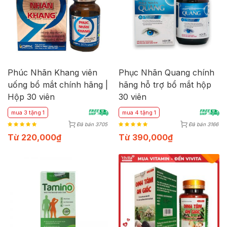
Phúc Nhãn Khang viên
Phục Nhãn Quang chính
uống bổ mắt chính hãng |
hãng hỗ trợ bổ mắt hộp
Hộp 30 viên
30 viên
mua 3 tặng 1
mua 4 tặng 1
Đã bán 3705
Đã bán 3166
Từ
220,000
₫
Từ
390,000
₫