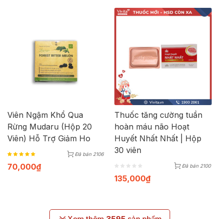
Viên Ngậm Khổ Qua
Thuốc tăng cường tuần
Rừng Mudaru (Hộp 20
hoàn máu não Hoạt
Viên) Hỗ Trợ Giảm Ho
Huyết Nhất Nhất | Hộp
30 viên
Đã bán 2106
70,000
₫
Đã bán 2100
135,000
₫
Xem thêm
3595
sản phẩm