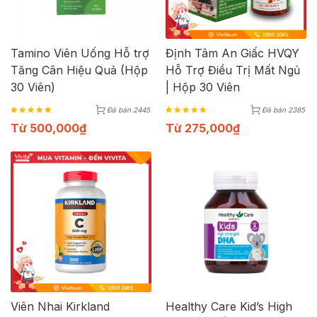
Tamino Viên Uống Hỗ trợ
Định Tâm An Giấc HVQY
Tăng Cân Hiệu Quả (Hộp
Hỗ Trợ Điều Trị Mất Ngủ
30 Viên)
| Hộp 30 Viên
Đã bán 2445
Đã bán 2385
Từ
500,000
₫
Từ
275,000
₫
Viên Nhai Kirkland
Healthy Care Kid’s High