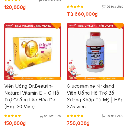
120,000
₫
Đã bán 2182
Từ
680,000
₫
Viên Uống Dr.Beautin-
Glucosamine Kirkland
Natural Vitamin E + C Hỗ
Viên Uống Hỗ Trợ Bổ
Trợ Chống Lão Hóa Da
Xương Khớp Từ Mỹ | Hộp
(Hộp 30 Viên)
375 Viên
Đã bán 2170
Đã bán 2137
150,000
₫
750,000
₫