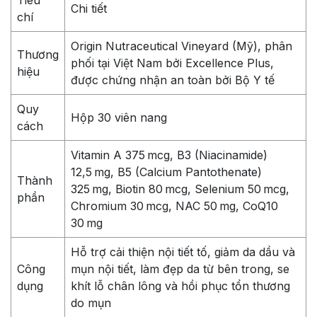
Tiêu
Chi tiết
chí
Origin Nutraceutical Vineyard (Mỹ), phân
Thương
phối tại Việt Nam bởi Excellence Plus,
hiệu
được chứng nhận an toàn bởi Bộ Y tế
Quy
Hộp 30 viên nang
cách
Vitamin A 375 mcg, B3 (Niacinamide)
12,5 mg, B5 (Calcium Pantothenate)
Thành
325 mg, Biotin 80 mcg, Selenium 50 mcg,
phần
Chromium 30 mcg, NAC 50 mg, CoQ10
30 mg
Hỗ trợ cải thiện nội tiết tố, giảm da dầu và
Công
mụn nội tiết, làm đẹp da từ bên trong, se
dụng
khít lỗ chân lông và hồi phục tổn thương
do mụn