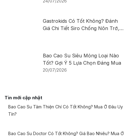
Nôn Trớ, Trào Ngược Ở Trẻ Sơ
24/07/2026
Sinh Và Trẻ Nhỏ
Gastrokids Có Tốt Không? Đánh
Giá Chi Tiết Siro Chống Nôn Trớ,
Trào Ngược Cho Trẻ
Bao Cao Su Siêu Mỏng Loại Nào
Tốt? Gợi Ý 5 Lựa Chọn Đáng Mua
20/07/2026
Tin mới cập nhật
Bao Cao Su Tâm Thiện Chí Có Tốt Không? Mua Ở Đâu Uy
Tín?
Bao Cao Su Doctor Có Tốt Không? Giá Bao Nhiêu? Mua Ở