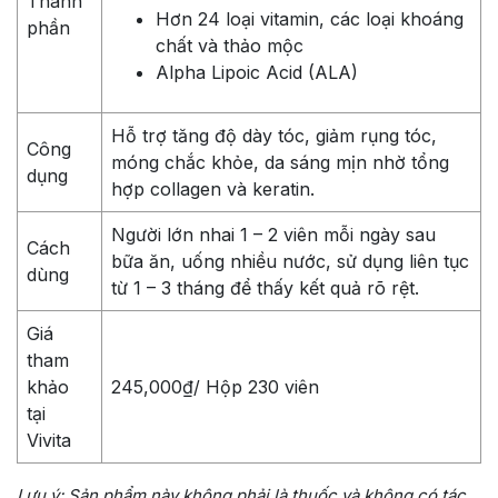
Thành
Hơn 24 loại vitamin, các loại khoáng
phần
chất và thảo mộc
Alpha Lipoic Acid (ALA)
Hỗ trợ tăng độ dày tóc, giảm rụng tóc,
Công
móng chắc khỏe, da sáng mịn nhờ tổng
dụng
hợp collagen và keratin.
Người lớn nhai 1 – 2 viên mỗi ngày sau
Cách
bữa ăn, uống nhiều nước, sử dụng liên tục
dùng
từ 1 – 3 tháng để thấy kết quả rõ rệt.
Giá
tham
khảo
245,000₫/ Hộp 230 viên
tại
Vivita
Lưu ý: Sản phẩm này không phải là thuốc và không có tác