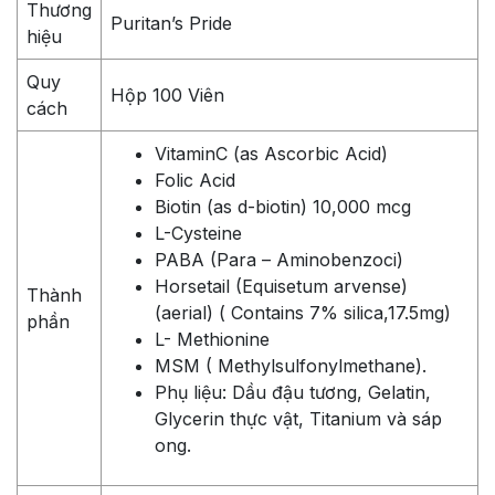
Thương
Puritan’s Pride
hiệu
Quy
Hộp 100 Viên
cách
VitaminC (as Ascorbic Acid)
Folic Acid
Biotin (as d-biotin) 10,000 mcg
L-Cysteine
PABA (Para – Aminobenzoci)
Horsetail (Equisetum arvense)
Thành
(aerial) ( Contains 7% silica,17.5mg)
phần
L- Methionine
MSM ( Methylsulfonylmethane).
Phụ liệu: Dầu đậu tương, Gelatin,
Glycerin thực vật, Titanium và sáp
ong.