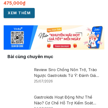
475,000
₫
XEM THÊM
Bài cùng chuyên mục
Review Siro Chống Nôn Trớ, Trào
Ngược Gastrokids Từ Ý: Đánh Giá
Chi Tiết Sản Phẩm
25/07/2026
Gastrokids Hoạt Động Như Thế
Nào? Cơ Chế Hỗ Trợ Kiểm Soát