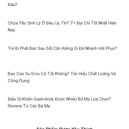
Đâu?
Chữa Yếu Sinh Lý Ở Đâu Uy Tín? 7+ Địa Chỉ Tốt Nhất Hiện
Nay
Trẻ Bị Phát Ban Sau Sốt Cần Kiêng Gì Để Nhanh Hồi Phục?
Bao Cao Su Eros Có Tốt Không? Tìm Hiểu Chất Lượng Và
Công Dụng
Điều Gì Khiến Gastrokids Được Nhiều Bố Mẹ Lựa Chọn?
Review Từ Các Bà Mẹ