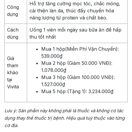
Hỗ trợ tăng cường mọc tóc, chắc móng,
Công
cải thiện làn da, thúc đẩy chuyển hóa
dụng
năng lượng từ protein và chất béo.
Cách
Uống 1 viên mỗi ngày sau bữa ăn để hấp
dùng
thu tốt nhất
Mua 1 hộp(Miễn Phí Vận Chuyển):
539.000₫
Giá
Mua 2 hộp (Giảm 50.000 VNĐ):
tham
1.078.000₫
khảo
Mua 3 hộp (Giảm 100.000 VNĐ):
tại
1.527.000₫
Vivita
Mua 5 hộp (Tặng 1): 3.234.000₫
Lưu ý: Sản phẩm này không phải là thuốc và không có tác
dụng thay thế thuốc trị bệnh. Hiệu quả tuỳ thuộc vào từng
cơ địa.