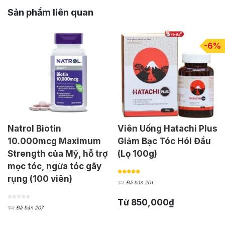
Sản phẩm liên quan
-6%
Natrol Biotin
Viên Uống Hatachi Plus
10.000mcg Maximum
Giảm Bạc Tóc Hói Đầu
Strength của Mỹ, hỗ trợ
(Lọ 100g)
mọc tóc, ngừa tóc gãy
rụng (100 viên)
Đã bán 201
Từ
850,000
₫
Đã bán 207