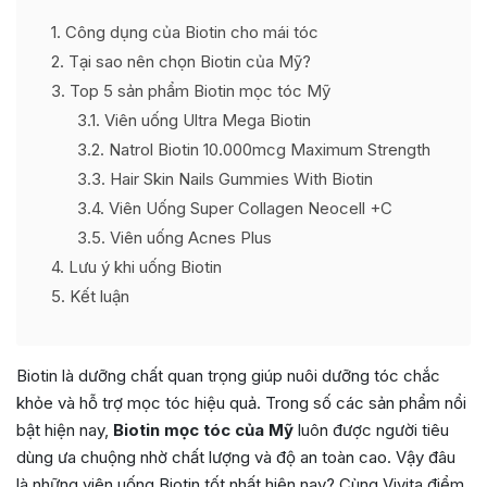
1
Công dụng của Biotin cho mái tóc
2
Tại sao nên chọn Biotin của Mỹ?
3
Top 5 sản phẩm Biotin mọc tóc Mỹ
3.1
Viên uống Ultra Mega Biotin
3.2
Natrol Biotin 10.000mcg Maximum Strength
3.3
Hair Skin Nails Gummies With Biotin
3.4
Viên Uống Super Collagen Neocell +C
3.5
Viên uống Acnes Plus
4
Lưu ý khi uống Biotin
5
Kết luận
Biotin là dưỡng chất quan trọng giúp nuôi dưỡng tóc chắc
khỏe và hỗ trợ mọc tóc hiệu quả. Trong số các sản phẩm nổi
bật hiện nay,
Biotin mọc tóc của Mỹ
luôn được người tiêu
dùng ưa chuộng nhờ chất lượng và độ an toàn cao. Vậy đâu
là những viên uống Biotin tốt nhất hiện nay? Cùng Vivita điểm