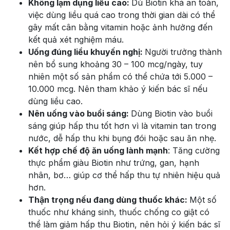
Không lạm dụng liều cao:
Dù Biotin khá an toàn,
việc dùng liều quá cao trong thời gian dài có thể
gây mất cân bằng vitamin hoặc ảnh hưởng đến
kết quả xét nghiệm máu.
Uống đúng liều khuyến nghị:
Người trưởng thành
nên bổ sung khoảng 30 – 100 mcg/ngày, tuy
nhiên một số sản phẩm có thể chứa tới 5.000 –
10.000 mcg. Nên tham khảo ý kiến bác sĩ nếu
dùng liều cao.
Nên uống vào buổi sáng:
Dùng Biotin vào buổi
sáng giúp hấp thu tốt hơn vì là vitamin tan trong
nước, dễ hấp thu khi bụng đói hoặc sau ăn nhẹ.
Kết hợp chế độ ăn uống lành mạnh
: Tăng cường
thực phẩm giàu Biotin như trứng, gan, hạnh
nhân, bơ… giúp cơ thể hấp thu tự nhiên hiệu quả
hơn.
Thận trọng nếu đang dùng thuốc khác:
Một số
thuốc như kháng sinh, thuốc chống co giật có
thể làm giảm hấp thu Biotin, nên hỏi ý kiến bác sĩ